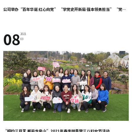
公司举办“百年华诞 红心向党” “学党史开新局 强本领勇担当” “党史+业务”知识竞赛
08
2021
03
“相约三月天 邂逅龙泉山”2021年春季踏青暨三八妇女节活动