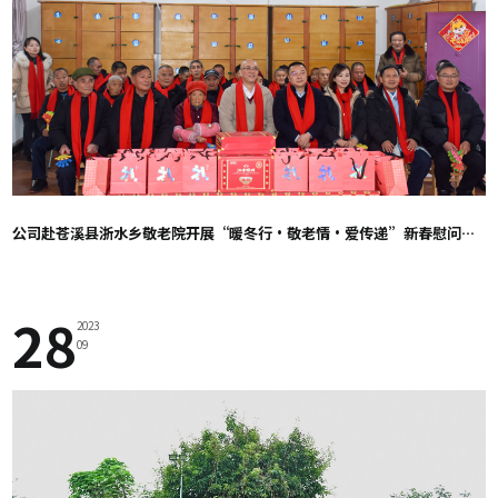
公司赴苍溪县浙水乡敬老院开展“暖冬行·敬老情·爱传递”新春慰问主题活动
28
2023
09